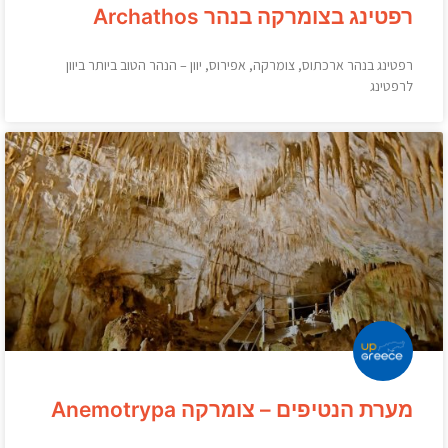
רפטינג בצומרקה בנהר Archathos
רפטינג בנהר ארכתוס, צומרקה, אפירוס, יוון – הנהר הטוב ביותר ביוון
לרפטינג
מערת הנטיפים – צומרקה Anemotrypa