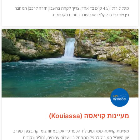
מסלול רגלי (4.5 ק"מ צד אחד, צריך לקחת בחשבון חזרה לרכב) המחבר
בין שני סירקו לקלאריטס ועובר בנופים מקסימים.
מעיינות קויאסה (Kouiassa)
מעיינות קויאסה ממקומים ליד הכפר סיראקו במחוז צומרקה בצפון מערב
יוון. השביל המוביל למפל מתפתל בין יערות עבותים, נחלים ונקודות