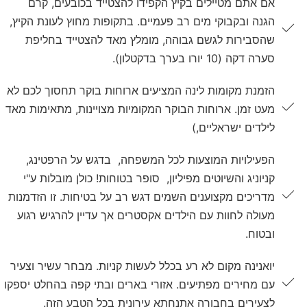
אם אתם מטיילים בקיץ הקפידו להצטייד בכובעים, קרם
הגנה ובקבוקי מים רב פעמיים. בתקופות מחוץ לעונת הקיץ,
שהסבירות לגשם גבוהה, מומלץ מאד להצטייד בחליפת
סערה דקה (10 יורו בערך בדקטלון).
הזמנת מקומות לינה המציעים ארוחות בוקר תחסוך לכם לא
מעט זמן. ארוחות הבוקר המקומיות מצויינות, מתאימות מאד
לילדים ישראליים,)
הפעילויות המוצעות לכל המשפחה, בדגש על הרפטינג,
קניוניג והשיוטים מפיליון, סופר בטוחות! כולן מובלות ע"י
מדריכים מקצוענים השמים דגש רב על בטיחות. זו הזדמנות
מעולה לחוות עם הילדים אקסטרים אך עדיין להרגיש רגוע
ובטוח.
יואנינה מקום לא רע בכלל לעשות קניות. מבחר עשיר וצעיר
עם מחירים מפתיעים. אזורי בארים ובתי קפה בהחלט יספקו
לצעירים בחבורה אתנחתא עירונית בכל הטבע הזה.