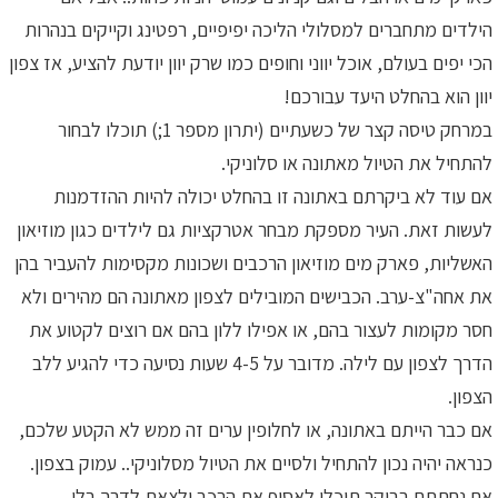
הילדים מתחברים למסלולי הליכה יפיפיים, רפטינג וקייקים בנהרות
הכי יפים בעולם, אוכל יווני וחופים כמו שרק יוון יודעת להציע, אז צפון
יוון הוא בהחלט היעד עבורכם!
במרחק טיסה קצר של כשעתיים (יתרון מספר 1;) תוכלו לבחור
להתחיל את הטיול מאתונה או סלוניקי.
אם עוד לא ביקרתם באתונה זו בהחלט יכולה להיות ההזדמנות
לעשות זאת. העיר מספקת מבחר אטרקציות גם לילדים כגון מוזיאון
האשליות, פארק מים מוזיאון הרכבים ושכונות מקסימות להעביר בהן
את אחה"צ-ערב. הכבישים המובילים לצפון מאתונה הם מהירים ולא
חסר מקומות לעצור בהם, או אפילו ללון בהם אם רוצים לקטוע את
הדרך לצפון עם לילה. מדובר על 4-5 שעות נסיעה כדי להגיע ללב
הצפון.
אם כבר הייתם באתונה, או לחלופין ערים זה ממש לא הקטע שלכם,
כנראה יהיה נכון להתחיל ולסיים את הטיול מסלוניקי.. עמוק בצפון.
אם נחתתם בבוקר תוכלו לאסוף את הרכב ולצאת לדרך בלי