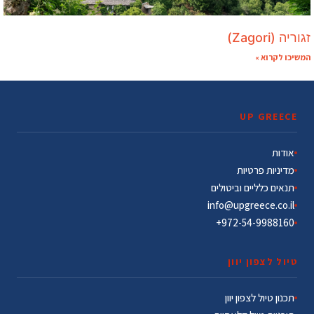
זגוריה (Zagori)
המשיכו לקרוא »
UP GREECE
אודות
מדיניות פרטיות
תנאים כלליים וביטולים
info@upgreece.co.il
972-54-9988160+
טיול לצפון יוון
תכנון טיול לצפון יוון