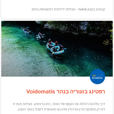
קניונינג בקניון Nefeli – פעילות ידידותית למשפחות במים
רפטינג בזגוריה בנהר Voidomatis
דרך מלהיבה לגלות את הקסם של האזור, היא ברפטינג. פעילות פנאי זו
לא רק מספקת פרץ אדרנלין אלא גם מאפשרת לטבול בפאר הטבע.