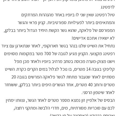
לרפטינג
טיול רפטינג שאין שני לו ביופיו באחד מהנהרות המרתקים
והמתאימים ביותר לפעילויות ספורטיביות. קניון פראי והגשר
המפורסם של פלאקה, שהוא גשר הקשת היחיד הגדול ביותר בבלקן,
לא ישאירו אתכם אדישים!
נתחיל את השייט שלנו בנהר בגשר חארוקופי, לאחר שנתארגן עם ציוד
רפטינג מקצועי. הקניון מגיע לגובה של 700 מטר במקומות מסוימים
וישנו מצוק-מערה מכוסה בטחב מרהיב ביופיו ולאחר מכן מפל
קליפקי בגובה 14 מטרים, בו נוכל לצלול במים הקרים כקרח. השייט
מסתיים לאחר שנעבור מתחת לגשר פלאקה המרשים בגובה 20
מטרים ורוחב 40 מטרים, אחד הגשרים היפים ביותר בבלקן, ששוחזר
לאחר שיטפון הרסני.
הבסיס של אלפיין זון נמצא מספר מטרים לאחר הגשר, וצוותו ימתין
לכם עם סוכריות מסורתיות, מים, חדרי הלבשה ומתקני רחצה,
וארוחת ברביקיו (האחרונה על פי בקשה).