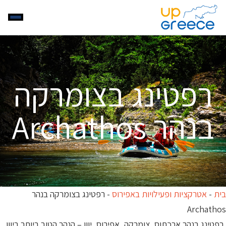
רפטינג בצומרקה
בנהר Archathos
בית
-
אטרקציות ופעילויות באפירוס
-
רפטינג בצומרקה בנהר
Archathos
רפטינג בנהר ארכתוס, צומרקה, אפירוס, יוון – הנהר הטוב ביותר ביוון