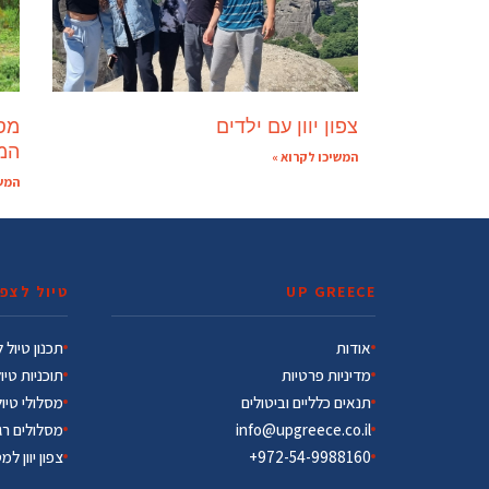
צפון יוון עם ילדים
מסל
המ
המשיכו לקרוא »
המשי
UP GREECE
טיול לצפון
אודות
תכנון טיול לצ
מדיניות פרטיות
תוכניות טיו
תנאים כלליים וביטולים
מסלולי טיו
info@upgreece.co.il
מסלולים רג
972-54-9988160+
צפון יוון למ