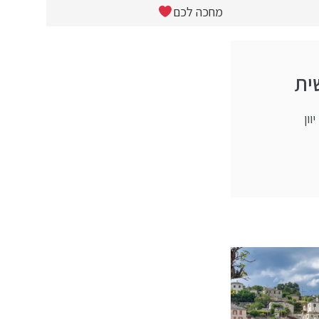
מחכה לכם
ית
וון