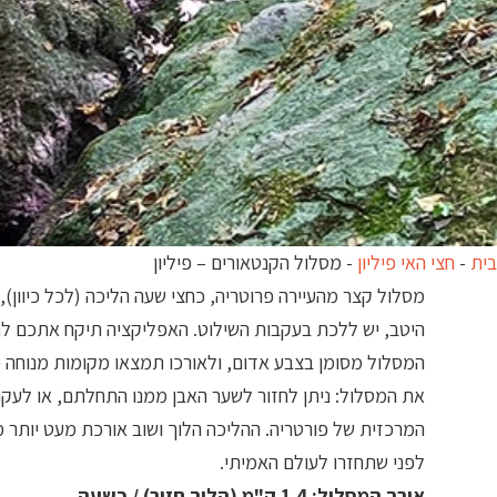
בית
-
חצי האי פיליון
-
מסלול הקנטאורים – פיליון
מסלול קצר מהעיירה פרוטריה, כחצי שעה הליכה (לכל כיוון)
היטב, יש ללכת בעקבות השילוט. האפליקציה תיקח אתכם לח
המסלול מסומן בצבע אדום, ולאורכו תמצאו מקומות מנוחה כמ
את המסלול: ניתן לחזור לשער האבן ממנו התחלתם, או לעקו
המרכזית של פורטריה. ההליכה הלוך ושוב אורכת מעט יותר מ
לפני שתחזרו לעולם האמיתי.
אורך המסלול: 1.4 ק"מ (הלוך חזור) / כשעה