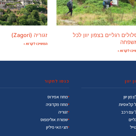
ולים רגליים בצפון יוון לכל
זגוריה (Zagori)
שפחה
המשיכו לקרוא »
כו לקרוא »
 יוון
כנסו לחקור
פון יוון
מחוז אפירוס
ל קלאסיות
מחוז מקדוניה
ל עם רכב
זגוריה
ליים
שמורת אולימפוס
טייל
חצי האי פיליון