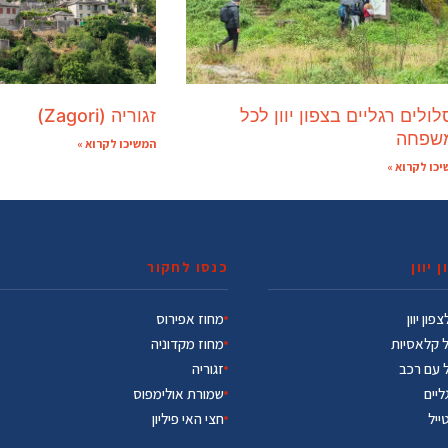
ולים רגליים בצפון יוון לכל
זגוריה (Zagori)
שפחה
המשיכו לקרוא »
כו לקרוא »
 יוון
כנסו לחקור
פון יוון
מחוז אפירוס
ל קלאסיות
מחוז מקדוניה
ל עם רכב
זגוריה
ליים
שמורת אולימפוס
טייל
חצי האי פיליון