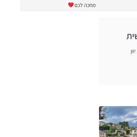
מחכה לכם
ית
וון