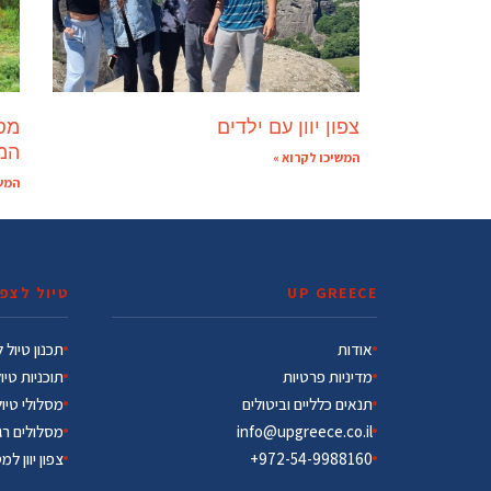
צפון יוון עם ילדים
מסל
המ
המשיכו לקרוא »
המשי
UP GREECE
טיול לצפון
אודות
תכנון טיול לצ
מדיניות פרטיות
תוכניות טיו
תנאים כלליים וביטולים
מסלולי טיו
info@upgreece.co.il
מסלולים רג
972-54-9988160+
צפון יוון למ