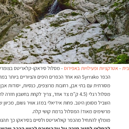
בית
-
אטרקציות ופעילויות באפירוס
-
מסלול סיראקו-קלאריטס בצומר
הכפר Syrrako הוא אחד הכפרים היפים והציוריים בי
מסורתית עם בתי אבן, רחובות מרוצפים, כנסיות, יסודות אבן ו
מסלול רגלי (4.5 ק"מ צד אחד, צריך לקחת בחשבון
השביל מסומן היטב. פחות אידיאלי במזג אוויר גשום, מכיוון
מרשימים מאוד! המסלול ברמת קושי קלה.
מומלץ להתחיל מהכפר קאלאריטס ולסיים בסיראקו כך תהנו 
להחליט לחזור חזרה על עקבותיכם לכיוון הרכב שהש