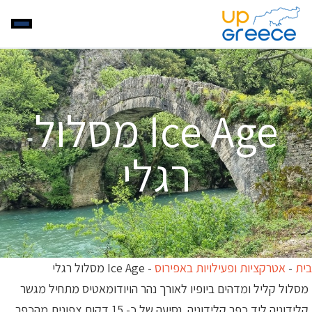
Ice Age מסלול
רגלי
בית
-
אטרקציות ופעילויות באפירוס
-
Ice Age מסלול רגלי
מסלול קליל ומדהים ביופיו לאורך נהר הויודומאטיס מתחיל מגשר
קלידוניה ליד כפר קלידוניה. נסיעה של כ- 15 דקות צפונית מהכפר