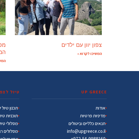
צפון יוון עם ילדים
מסל
המ
המשיכו לקרוא »
המשי
UP GREECE
טיול לצפון
אודות
תכנון טיול לצ
מדיניות פרטיות
תוכניות טיו
תנאים כלליים וביטולים
מסלולי טיו
info@upgreece.co.il
מסלולים רג
972-54-9988160+
צפון יוון למ