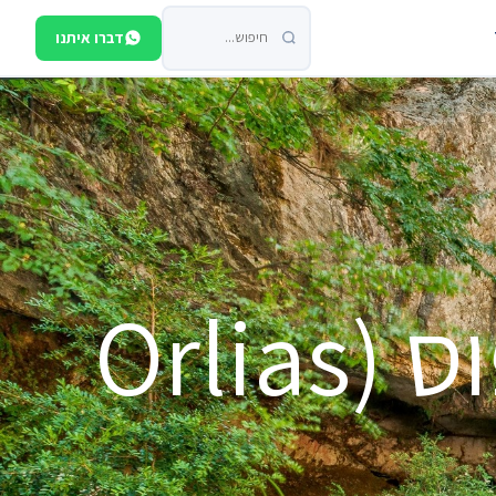
דברו איתנו
מפלי אורליה הר אולימפוס (Orlias