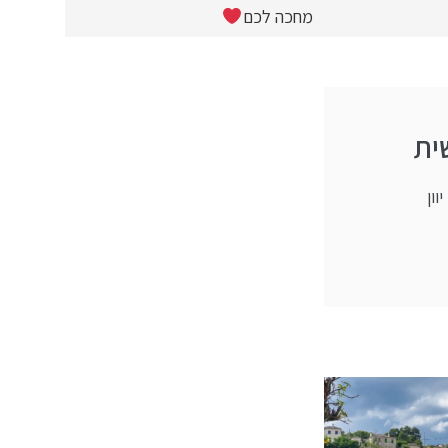
מחכה לכם
ית
וון