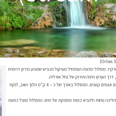
רקיז. מסלול יפהפה המתחיל מעיקול הכביש שמגיע מדיון דרומית
דרך הערוץ היפה והירוק של נחל אורליה.
מדובר בשני מפלים, אחד קטן ואחד גבוה ומרשים יותר היוצרים אגמים קטנים. המסלול באורך של כ – 4 ק"מ הלוך ושוב, לוקח
י הליכה נוחות ולהביא כמות מספקת של מים. המסלול מוצל כמעט