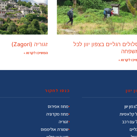
ולים רגליים בצפון יוון לכל
זגוריה (Zagori)
שפחה
המשיכו לקרוא »
כו לקרוא »
 יוון
כנסו לחקור
פון יוון
מחוז אפירוס
ל קלאסיות
מחוז מקדוניה
ל עם רכב
זגוריה
ליים
שמורת אולימפוס
טייל
חצי האי פיליון