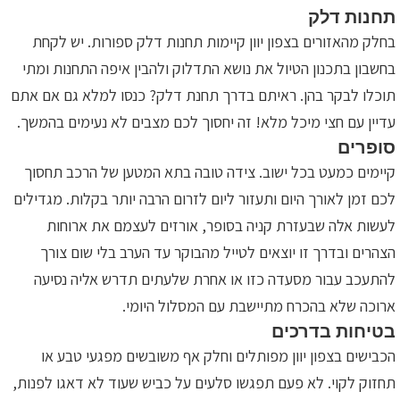
תחנות דלק
בחלק מהאזורים בצפון יוון קיימות תחנות דלק ספורות. יש לקחת
בחשבון בתכנון הטיול את נושא התדלוק ולהבין איפה התחנות ומתי
תוכלו לבקר בהן. ראיתם בדרך תחנת דלק? כנסו למלא גם אם אתם
עדיין עם חצי מיכל מלא! זה יחסוך לכם מצבים לא נעימים בהמשך.
סופרים
קיימים כמעט בכל ישוב. צידה טובה בתא המטען של הרכב תחסוך
לכם זמן לאורך היום ותעזור ליום לזרום הרבה יותר בקלות. מגדילים
לעשות אלה שבעזרת קניה בסופר, אורזים לעצמם את ארוחות
הצהרים ובדרך זו יוצאים לטייל מהבוקר עד הערב בלי שום צורך
להתעכב עבור מסעדה כזו או אחרת שלעתים תדרש אליה נסיעה
ארוכה שלא בהכרח מתיישבת עם המסלול היומי.
בטיחות בדרכים
הכבישים בצפון יוון מפותלים וחלק אף משובשים מפגעי טבע או
תחזוק לקוי. לא פעם תפגשו סלעים על כביש שעוד לא דאגו לפנות,