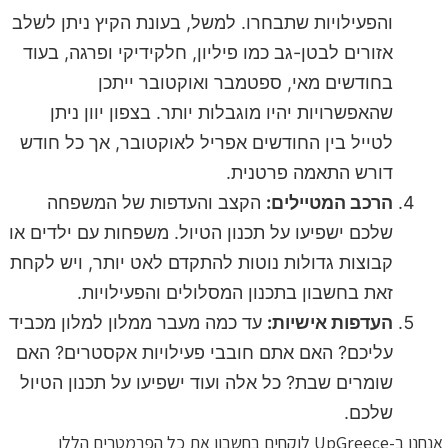
והפעילויות שתבחרו. למשל, בעונת הקיץ ניתן לשלב
אזורים לבטן-גב כמו פיליון, חלקידיקי ופרגה, בעוד
בחודשים מאי, ספטמבר ואוקטובר ייתכן
שהאפשרויות יהיו מוגבלות יותר. בצפון יוון ניתן
לטייל בין החודשים אפריל לאוקטובר, אך כל חודש
דורש התאמה פרטנית.
הרכב המטיילים:
הקצב והעדפות של המשפחה
שלכם ישפיעו על תכנון הטיול. משפחות עם ילדים או
קבוצות גדולות נוטות להתקדם לאט יותר, ויש לקחת
זאת בחשבון בתכנון המסלולים והפעילויות.
העדפות אישיות:
עד כמה מעבר ממלון למלון מכביד
עליכם? האם אתם חובבי פעילויות אקסטרים? האם
שומרים שבת? כל אלה ועוד ישפיעו על תכנון הטיול
שלכם.
אנחנו ב-UpGreece לוקחים בחשבון את כל הפרמטרים הללו