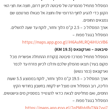
המסלול מתחיל מהמרינה של סיבוטה לכיוון דרום, חוצה את חצי האי
הקטן כדי להגיע לחוף הדרומי שלו וחוצה אל מגאלו מורטמנו שם
נמצאים החופים.
אורך המסלול כ – 2.5 ק"מ הלוך וחזור, לוקח עד שעה להשלים.
המסלול בגוגל מפות –
https://maps.app.goo.gl/iH6AuMLRQ4iHUcVB6
סיבוטה – וארקונאס (19.5 KM)
המסלול מתחיל ממרכז סיבוטה (נקודת ההתחלה אפשרית מכל
מקום בעיר) תצאו מהמלון שלכם ותלכו לכיוון מזרח עד לכפר
וארקונאס (כפר נטוש)
אורך המסלול כ – 19.5 ק"מ הלוך וחזור, לוקח בממוצע 5.5 שעות
הליכה, רוב המסלול אינו מוצל יש לקחת בחשבון בחודשי הקיץ
החמים, ואם מחליטים לצאת כדאי להצטייד במספיק מים ונישנושים.
המסלול בגוגל מפות –
https://maps.app.goo.gl/7qPMbtdfxTNk7yyi7