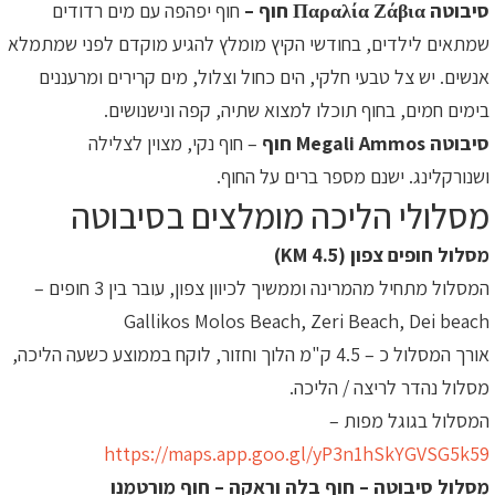
סיבוטה Παραλία Ζάβια חוף –
חוף יפהפה עם מים רדודים
שמתאים לילדים, בחודשי הקיץ מומלץ להגיע מוקדם לפני שמתמלא
אנשים. יש צל טבעי חלקי, הים כחול וצלול, מים קרירים ומרעננים
בימים חמים, בחוף תוכלו למצוא שתיה, קפה ונישנושים.
סיבוטה Megali Ammos חוף
– חוף נקי, מצוין לצלילה
ושנורקלינג. ישנם מספר ברים על החוף.
מסלולי הליכה מומלצים בסיבוטה
מסלול חופים צפון (4.5 KM)
המסלול מתחיל מהמרינה וממשיך לכיוון צפון, עובר בין 3 חופים –
Gallikos Molos Beach, Zeri Beach, Dei beach
אורך המסלול כ – 4.5 ק"מ הלוך וחזור, לוקח בממוצע כשעה הליכה,
מסלול נהדר לריצה / הליכה.
המסלול בגוגל מפות –
https://maps.app.goo.gl/yP3n1hSkYGVSG5k59
מסלול סיבוטה – חוף בלה וראקה – חוף מורטמנו