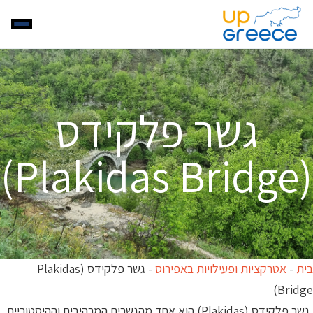
גשר פלקידס
(Plakidas Bridge)
בית
-
אטרקציות ופעילויות באפירוס
-
גשר פלקידס (Plakidas
Bridge)
גשר פלקידס (Plakidas) הוא אחד מהגשרים המרהיבים וההיסטוריים