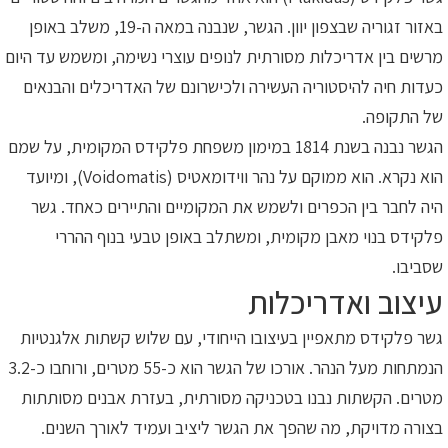
באזור זגוריה שבצפון יוון. הגשר, שנבנה במאה ה-19, משלב באופן
מרשים בין אדריכלות מסורתית לנופים עוצרי נשימה, ומשמש עד היום
כעדות חיה להיסטוריה העשירה ולכישרונם של האדריכלים והבנאים
של התקופה.
הגשר נבנה בשנת 1814 במימון משפחת פלקידס המקומית, על שמם
הוא נקרא. הוא ממוקם על נהר ווידומאטיס (Voidomatis), ומיועד
היה לחבר בין הכפרים ולשמש את המקומיים והתיירים כאחד. גשר
פלקידס בנוי מאבן מקומית, ומשתלב באופן טבעי בנוף ההררי
שסביבו.
עיצוב ואדריכלות
גשר פלקידס מתאפיין בעיצובו הייחודי, עם שלוש קשתות אלגנטיות
הנמתחות מעל הנהר. אורכו של הגשר הוא כ-55 מטרים, ורוחבו כ-3.2
מטרים. הקשתות נבנו בטכניקה מסורתית, בעזרת אבנים מסותתות
בצורה מדויקת, מה שהפך את הגשר ליציב ועמיד לאורך השנים.