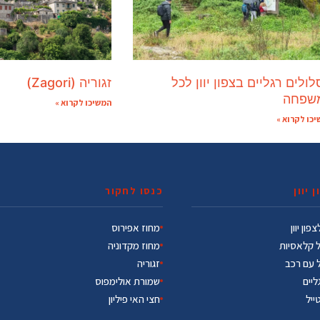
ולים רגליים בצפון יוון לכל
זגוריה (Zagori)
שפחה
המשיכו לקרוא »
כו לקרוא »
 יוון
כנסו לחקור
פון יוון
מחוז אפירוס
ל קלאסיות
מחוז מקדוניה
ל עם רכב
זגוריה
ליים
שמורת אולימפוס
טייל
חצי האי פיליון