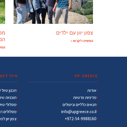
צפון יוון עם ילדים
מסל
המ
המשיכו לקרוא »
המשי
UP GREECE
טיול לצפון
אודות
תכנון טיול לצ
מדיניות פרטיות
תוכניות טיו
תנאים כלליים וביטולים
מסלולי טיו
info@upgreece.co.il
מסלולים רג
972-54-9988160+
צפון יוון למ