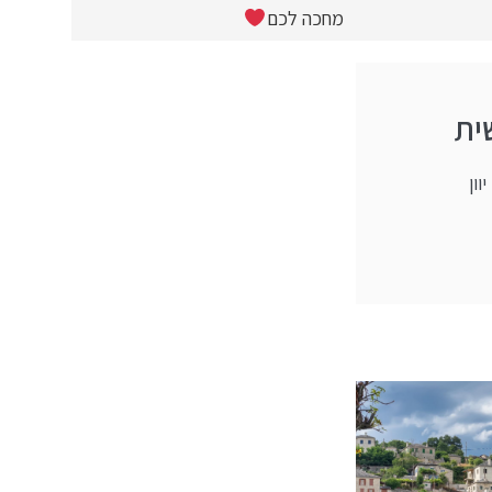
מחכה לכם
ית
וון